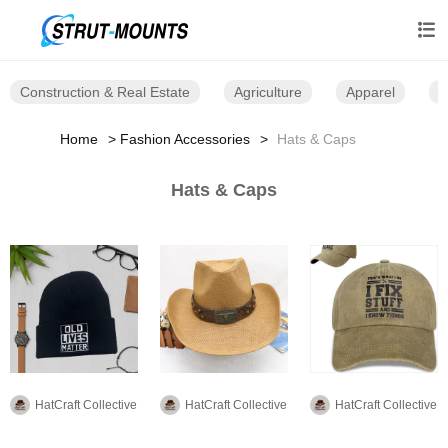

Construction & Real Estate
Agriculture
Apparel
B
Home
Fashion Accessories
Hats & Caps
Hats & Caps
HatCraft Collective
HatCraft Collective
HatCraft Collective